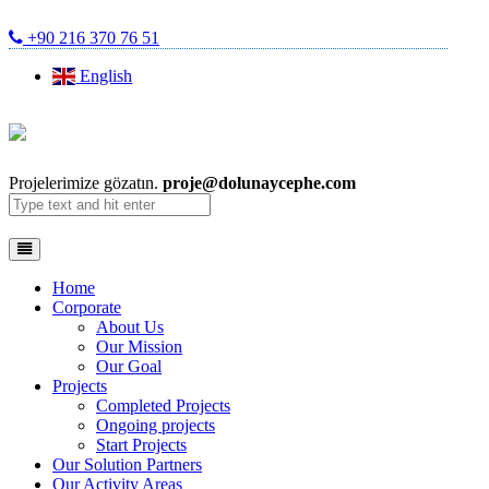
+90 216 370 76 51
English
Projelerimize gözatın.
proje@dolunaycephe.com
Home
Corporate
About Us
Our Mission
Our Goal
Projects
Completed Projects
Ongoing projects
Start Projects
Our Solution Partners
Our Activity Areas