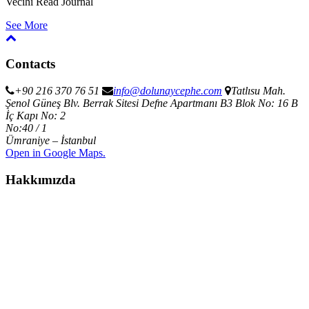
Vecihi
Read Journal
See More
Contacts
+90 216 370 76 51
info@dolunaycephe.com
Tatlısu Mah.
Şenol Güneş Blv. Berrak Sitesi Defne Apartmanı B3 Blok No: 16 B
İç Kapı No: 2
No:40 / 1
Ümraniye – İstanbul
Open in Google Maps.
Hakkımızda
2014 yılından bu yana alüminyum giydirme cephe sistemleri ve
alüminyum doğrama sektöründe hizmet eden DOLUNAY CEPHE
SİSTEMLERİ, dünyada en gelişmiş ürün ve teknolojileri kullanan
profesyonel bir uygulama firmasıdır. Fabrikamız 1000 m2 kapalı
alan ve açık alan 1200 m2 olmak üzere, ileri teknoloji ürünü olan
makinelerle Maltepe' de üretim yapan DOLUNAY CEPHE
SİSTEMLERİ; dinamik, profesyonel ve kendini sürekli geliştiren
220 kişilik uzman kadrosuyla yurt içi ve yurt dışında önemli
projelere imza atmıştır.